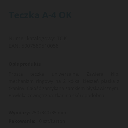
Teczka A-4 OK
Strona główna
Teczki
Aktówki na dokumenty
Teczka A-4 OK
Numer katalogowy: TOK
EAN: 5907589510058
Opis produktu
Prosta teczka uniwersalna. Zawiera klip,
mechanizm ringowy na 2 kółka, kieszeń płaską z
tkaniny. Całość zamykana zamkiem błyskawicznym.
Powłoka zewnętrzna: tkanina skóropodobna.
Wymiary:
250x340x35 mm
Pakowanie:
10 szt/karton