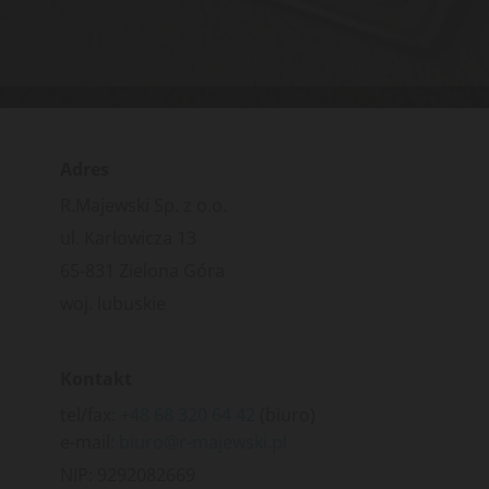
Adres
R.Majewski Sp. z o.o.
ul. Karłowicza 13
65-831 Zielona Góra
woj. lubuskie
Kontakt
tel/fax:
+48 68 320 64 42
(biuro)
e-mail:
biuro@r-majewski.pl
NIP: 9292082669