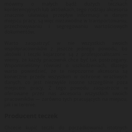
mówimy o małych bądź dużych teczkach
konferencyjnych lub aktówkach, tego rodzaju akcesoria
znacznie ułatwiają przepływ informacji w danym
miejscu pracy, są więc niezawodne w transportowaniu,
przechowywaniu i segregowaniu wartościowych
dokumentów.
Warto zaopatrzyć w nie wszystkich swoich
współpracowników z jeszcze jednego powodu, bo
aktówki i teczki kojarzone są z profesjonalistami —
wiemy, że każdy pracownik chce być tak postrzegany.
Wspomnieliśmy również o uszkodzeniach, dlatego
warto powiedzieć, że te niepozorne akcesoria są
konieczne przede wszystkim w ochronie wrażliwych
danych, co jest niezwykle istotne szczególnie poza
miejscem pracy. Z tego powodu zaopatrzcie w
oferowane przez nas akcesoria wszystkich swoich
pracowników — zarówno tych pracujących na miejscu,
jak i w terenie.
Producent teczek
Chcecie kupić teczki do porządkowania istotnych