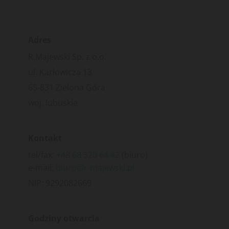
Adres
R.Majewski Sp. z o.o.
ul. Karłowicza 13
65-831 Zielona Góra
woj. lubuskie
Kontakt
tel/fax:
+48 68 320 64 42
(biuro)
e-mail:
biuro@r-majewski.pl
NIP: 9292082669
Godziny otwarcia