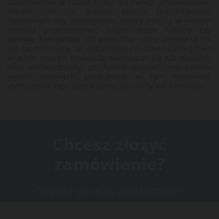
dokumentów w czasie pracy dla swoich pracowników?
Wśród nich nie brakuje pewnie przedstawicieli
handlowych czy managerów, którzy muszą w jednym
miejscu przechowywać najważniejsze faktury czy
umowy. Kierowcom też polecamy nasze akcesoria, bo
nie zapominajmy, że dokumenty rzucone luzem gdzieś
w aucie mogą z łatwością pomieszać się lub pogubić.
Jako doświadczony producent zapewniamy szeroki
wybór stylowych produktów, w tym możliwość
wytłoczenia logo. Zapraszamy do oferty lub kontaktu!
Chcesz złożyć
zamówienie?
Napisz do nas wiadomość!