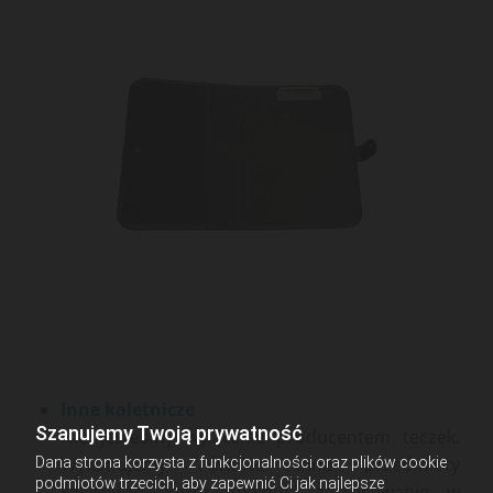
Inne kaletnicze
Szanujemy Twoją prywatność
Nie jesteśmy wyłącznie producentem teczek.
Wykonujemy również inne przedmioty
Dana strona korzysta z funkcjonalności oraz plików cookie
podmiotów trzecich, aby zapewnić Ci jak najlepsze
kaletnicze, które znajdują zastosowanie w