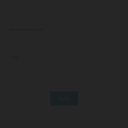
Adres e-mail:*
Twoja wiadomość:*