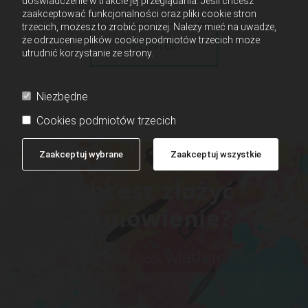
doświadczenie w trakcie jej przeglądania. Jeśli chcesz
zaakceptować funkcjonalności oraz pliki cookie stron
trzecich, możesz to zrobić poniżej. Należy mieć na uwadze,
że odrzucenie plików cookie podmiotów trzecich może
Powrót
utrudnić korzystanie ze strony.
Niezbędne
Cookies podmiotów trzecich
Zaakceptuj wybrane
Zaakceptuj wszystkie
Chcesz złożyć
zamówienie?
Napisz do nas wiadomość!