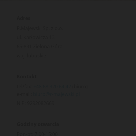
Adres
R.Majewski Sp. z o.o.
ul. Karłowicza 13
65-831 Zielona Góra
woj. lubuskie
Kontakt
tel/fax:
+48 68 320 64 42
(biuro)
e-mail:
biuro@r-majewski.pl
NIP: 9292082669
Godziny otwarcia
Pon-pt: 7:00-15:00