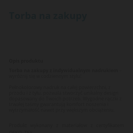
Torba na zakupy
Strona główna
Gadżety reklamowe
Inne realizacje
Torba na zakupy
Strona główna
Reklamowe, gadżety
Inne realizacje
Torba na zakupy
Opis produktu
Torba na zakupy z indywidualnym nadrukiem
–
wyróżnij się w codziennym stylu!
Pełnokolorowy nadruk na całej powierzchni, z
przodu i z tyłu, pozwala stworzyć unikalny design
dopasowany do Twoich potrzeb. Wygodne rączki z
trwałej taśmy gwarantują komfort noszenia i
wytrzymałość nawet przy większym obciążeniu.
Produkt wykonany z materiałow z certyfikatem
OEKO- TEX