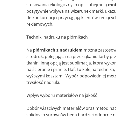
stosowania ekologicznych opcji obejmują
mni
pozytywnie wpływa na wizerunek marki, ukazuj
tle konkurencji i przyciągają klientów ceniąc
reklamowych.
Techniki nadruku na piórnikach
Na
piórnikach z nadrukiem
można zastosować
sitodruk, polegająca na przesiąkaniu farby pr
tkanin. Inną opcją jest sublimacja, która wyk
na ścieranie i pranie. Haft to kolejna technik
wyższymi kosztami. Wybór odpowiedniej metody
trwałość nadruku.
Wpływ wyboru materiałów na jakość
Dobór właściwych materiałów oraz metod nad
solidnych surowców będą bardziej odporne na