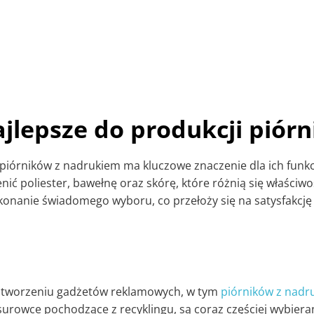
najlepsze do produkcji pió
órników z nadrukiem ma kluczowe znaczenie dla ich funkcj
ć poliester, bawełnę oraz skórę, które różnią się właściwo
konanie świadomego wyboru, co przełoży się na satysfakcję
 w tworzeniu gadżetów reklamowych, w tym
piórników z nadr
surowce pochodzące z recyklingu, są coraz częściej wybieran