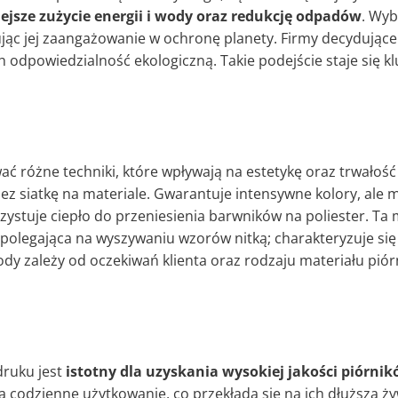
ejsze zużycie energii i wody oraz redukcję odpadów
. Wy
ąc jej zaangażowanie w ochronę planety. Firmy decydujące s
ych odpowiedzialność ekologiczną. Takie podejście staje się
 różne techniki, które wpływają na estetykę oraz trwałość 
zez siatkę na materiale. Gwarantuje intensywne kolory, ale
orzystuje ciepło do przeniesienia barwników na poliester. T
a, polegająca na wyszywaniu wzorów nitką; charakteryzuje się
 zależy od oczekiwań klienta oraz rodzaju materiału piórn
ruku jest
istotny dla uzyskania wysokiej jakości piórni
 codzienne użytkowanie, co przekłada się na ich dłuższą 